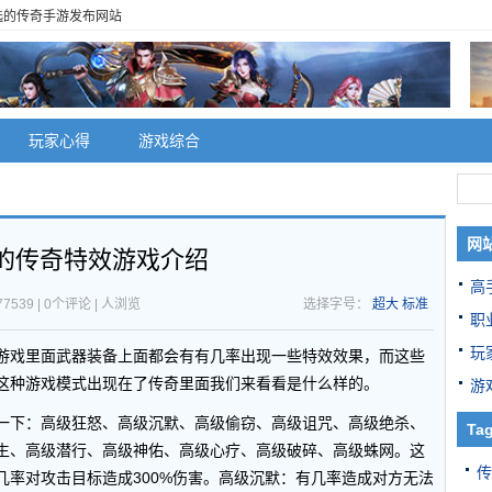
选的传奇手游发布网站
玩家心得
游戏综合
网
的传奇特效游戏介绍
高
7539 | 0个评论 |
人浏览
选择字号：
超大
标准
职
玩
游戏里面武器装备上面都会有有几率出现一些特效效果，而这些
这种游戏模式出现在了传奇里面我们来看看是什么样的。
游
一下：高级狂怒、高级沉默、高级偷窃、高级诅咒、高级绝杀、
Ta
生、高级潜行、高级神佑、高级心疗、高级破碎、高级蛛网。这
传
几率对攻击目标造成300%伤害。高级沉默：有几率造成对方无法