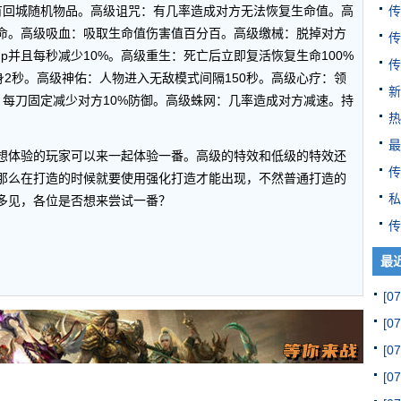
传
有回城随机物品。高级诅咒：有几率造成对方无法恢复生命值。高
生命。高级吸血：吸取生命值伤害值百分百。高级缴械：脱掉对方
传
p并且每秒减少10%。高级重生：死亡后立即复活恢复生命100%
传
身2秒。高级神佑：人物进入无敌模式间隔150秒。高级心疗：领
新
：每刀固定减少对方10%防御。高级蛛网：几率造成对方减速。持
热
最
想体验的玩家可以来一起体验一番。高级的特效和低级的特效还
传
那么在打造的时候就要使用强化打造才能出现，不然普通打造的
私
多见，各位是否想来尝试一番？
传
最
[07
[07
[07
[07