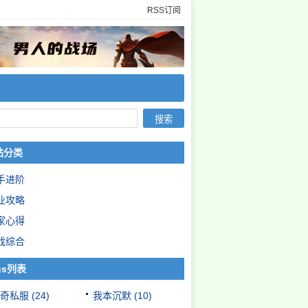
RSS订阅
站分类
手进阶
业攻略
家心得
戏综合
gs列表
奇私服
(24)
我本沉默
(10)