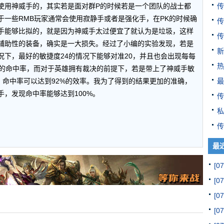
传
使用神威手的，其实若是面对群P的时候若是一个团队的战士都
于一些RMB玩家通常会使用寂静手或者是强化手，在PK的时候确
传
手能够比拟的，就是因为神威手太过便宜了就认为是垃圾，这样
传
辅助性的装备，确实是一大损失。经过了小编的实验发现，若是
新
下，最好的敏捷度24的情况下能够对准20，并且也会出现每每
热
%的命中率，而对于英雄拥有裁决的前提下，若是带上了神威手敏
最
，命中率可以达到92%的效率。我为了得到的结果更加的准确，
，发现命中率能够达到100%。
传
私
传
最
[07
[07
[07
[07