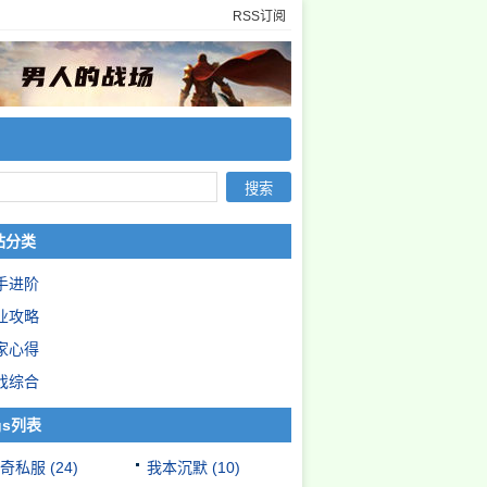
RSS订阅
站分类
手进阶
业攻略
家心得
戏综合
gs列表
奇私服
(24)
我本沉默
(10)