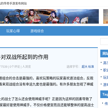
选的传奇手游发布网站
玩家心得
游戏综合
网
手对双战所起到的作用
高
7539 | 0个评论 |
人浏览
选择字号：
超大
标准
职
玩
道组合的合击是最强的，喜欢玩策略的玩家喜欢道法组合，反观
看来双战组合没有幸运九套也是最强的。有许多朋友忽视了神威
游
。
Ta
以上的战士了怎么还会使用神威手呢？正是因为这样的因素导致了
传
玩家最好是使用神威手，不仅价格便宜而且还能够整体的提高战士